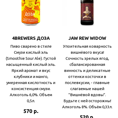
4BREWERS ДОЗА
JAW REW WIDOW
Пиво сварено в стиле
Упоительная коварность
Смузи кислый эль
вишнёвого вкуса!
(Smoothie Sour Ale). Густой
Сочность зрелых ягод,
насыщенный кислый эль.
сбалансированная
Яркий аромат и вкус
винность и деликатные
клубники и манго,
оттенки косточки в
умеренная кислотность и
послевкусии, - главные
консистенция смузи.
слагаемые нашей
Алкоголь 6,0%. Объем
"Вишнёвой вдовы".
0,5л.
Будьте с ней осторожны!
Алкоголь 8%. Объём 0,33л.
р.
570
р.
520