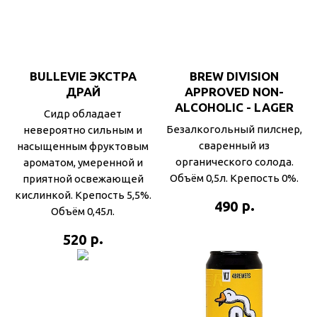
BULLEVIE ЭКСТРА
BREW DIVISION
ДРАЙ
APPROVED NON-
ALCOHOLIC - LAGER
Сидр обладает
Безалкогольный пилснер,
невероятно сильным и
сваренный из
насыщенным фруктовым
органического солода.
ароматом, умеренной и
Объём 0,5л. Крепость 0%.
приятной освежающей
кислинкой. Крепость 5,5%.
р.
490
Объём 0,45л.
р.
520