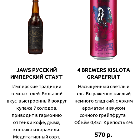
JAWS РУССКИЙ
4 BREWERS KISLOTA
ИМПЕРСКИЙ СТАУТ
GRAPEFRUIT
Имперские традиции
Насыщенный светлый
тёмных элей. Большой
эль. Выраженно кислый,
вкус, выстроенный вокруг
немного сладкий, с ярким
купажа 7 солодов,
ароматом и вкусом
приводит в гармонию
сочного грейпфрута..
оттенки кофе, дыма,
Объём 0,45л. Крепость 6%
коньяка и карамели.
р.
570
Медитативный сорт,