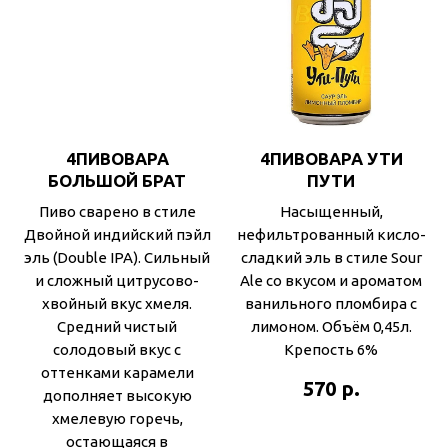
4ПИВОВАРА
4ПИВОВАРА УТИ
БОЛЬШОЙ БРАТ
ПУТИ
Пиво сварено в стиле
Насыщенный,
Двойной индийский пэйл
нефильтрованный кисло-
эль (Double IPA). Сильный
сладкий эль в стиле Sour
и сложный цитрусово-
Ale со вкусом и ароматом
хвойный вкус хмеля.
ванильного пломбира с
Средний чистый
лимоном. Объём 0,45л.
солодовый вкус с
Крепость 6%
оттенками карамели
р.
570
дополняет высокую
хмелевую горечь,
остающаяся в