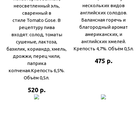
нескольких видов
неосветленный эль,
английских солодов.
сваренный в
Балансная горечь и
стиле Tomato Gose. В
благородный аромат
рецептуру пива
американских, и
входят: солод, томаты
английских хмелей.
сушеные, лактоза,
Крепость 4,7%. Объём 0,5л.
базилик, кориандр, хмель,
дрожжи, перец чили,
р.
475
паприка
копченая.Крепость 6,5%.
Объём 0,5л.
р.
520