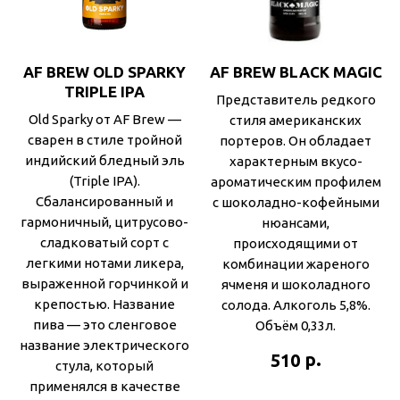
AF BREW OLD SPARKY
AF BREW BLACK MAGIC
TRIPLE IPA
Представитель редкого
Old Sparky от AF Brew —
стиля американских
сварен в стиле тройной
портеров. Он обладает
индийский бледный эль
характерным вкусо-
(Triple IPA).
ароматическим профилем
Сбалансированный и
с шоколадно-кофейными
гармоничный, цитрусово-
нюансами,
сладковатый сорт с
происходящими от
легкими нотами ликера,
комбинации жареного
выраженной горчинкой и
ячменя и шоколадного
крепостью. Название
солода. Алкоголь 5,8%.
пива — это сленговое
Объём 0,33л.
название электрического
р.
510
стула, который
применялся в качестве