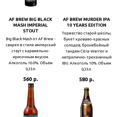
AF BREW BIG BLACK
AF BREW MURDER IPA
MASH IMPERIAL
10 YEARS EDITION
STOUT
Торжество старой школы,
Big Black Mash от AF Brew -
букет кроваво-красных
сварен в стиле имперский
солодов, бронебойный
стаут с карамельно-
тандем Citra-Warrior и
ирисочным вкусом.
неприлично-трехзначный
Алкоголь 10.0%. Объём
IBU. Алкоголь 10%. Объем
0,33л.
0,33л.
р.
560
р.
580