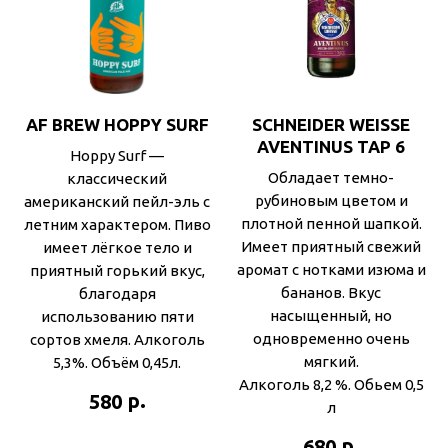
AF BREW HOPPY SURF
SCHNEIDER WEISSE
AVENTINUS TAP 6
Hoppy Surf —
Обладает темно-
классический
рубиновым цветом и
американский пейл-эль с
плотной пенной шапкой.
летним характером. Пиво
Имеет приятный свежий
имеет лёгкое тело и
аромат с нотками изюма и
приятный горький вкус,
бананов. Вкус
благодаря
насыщенный, но
использованию пяти
одновременно очень
сортов хмеля. Алкоголь
мягкий.
5,3%. Объём 0,45л.
Алкоголь 8,2 %. Обьем 0,5
р.
580
л
р.
680