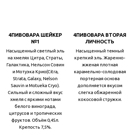
4ПИВОВАРА ШЕЙКЕР
4ПИВОВАРА ВТОРАЯ
№1
ЛИЧНОСТЬ
Насыщенный светлый эль
Насыщенный темный
на хмелях Цитра, Страты,
крепкий эль. Жаренно-
Галактика, Нельсон Совин
жженая плотная
и Мотуэка Крио(Citra,
карамельно-солодовая
Strata, Galaxy, Nelson
портерная основа
Sauvin и Motueka Cryo).
дополняется вкусом
Сильный и сложный вкус
слегка обжаренной
хмеля с яркими нотами
кокосовой стружки.
белого винограда,
цитрусов и тропических
фруктов. Объём 0,45л.
Крепость 7,5%.