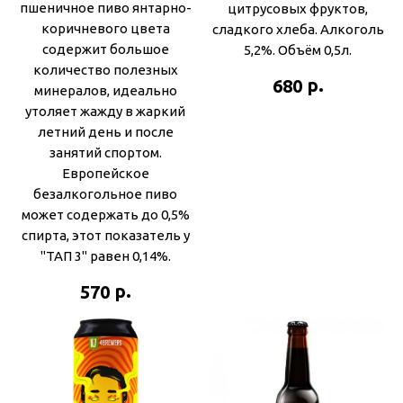
пшеничное пиво янтарно-
цитрусовых фруктов,
коричневого цвета
сладкого хлеба. Алкоголь
содержит большое
5,2%. Объём 0,5л.
количество полезных
р.
680
минералов, идеально
утоляет жажду в жаркий
летний день и после
занятий спортом.
Европейское
безалкогольное пиво
может содержать до 0,5%
спирта, этот показатель у
"ТАП 3" равен 0,14%.
р.
570